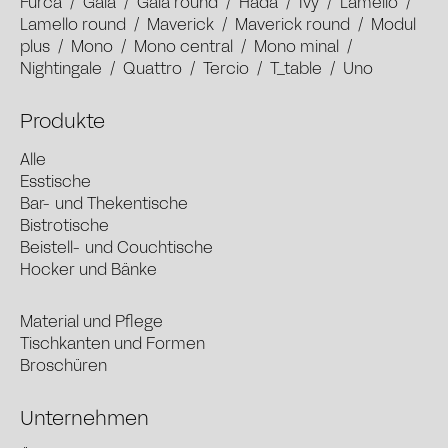
Furca
/
Gaia
/
Gaia round
/
Hada
/
Ivy
/
Lamello
/
Lamello round
/
Maverick
/
Maverick round
/
Modul
plus
/
Mono
/
Mono central
/
Mono minal
/
Nightingale
/
Quattro
/
Tercio
/
T_table
/
Uno
Produkte
Alle
Esstische
Bar- und Thekentische
Bistrotische
Beistell- und Couchtische
Hocker und Bänke
Material und Pflege
Tischkanten und Formen
Broschüren
Unternehmen