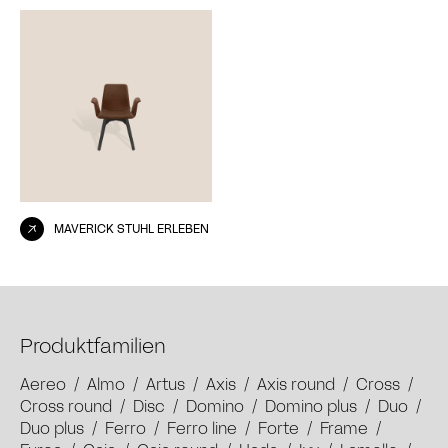
MAVERICK STUHL ERLEBEN
Produktfamilien
Aereo
/
Almo
/
Artus
/
Axis
/
Axis round
/
Cross
/
Cross round
/
Disc
/
Domino
/
Domino plus
/
Duo
/
Duo plus
/
Ferro
/
Ferro line
/
Forte
/
Frame
/