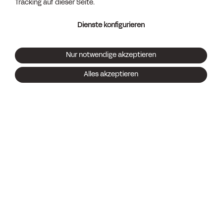
Tracking auf dieser Seite.
Dienste konfigurieren
Downloads
Nur notwendige akzeptieren
Alles akzeptieren
Pflegehinweise
Was manche Dinge wirklich wert sind, kann man erst
beurteilen, wenn sie alt geworden sind. Damit die
Freude an der Handwerkskunst und den
hochwertigen Materialien unserer Möbel lange
erhalten bleibt, haben wir Pflegehinweise für Sie
zusammengefasst.
BROSCHÜRE DOWNLOADEN