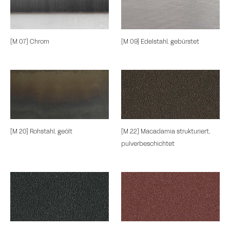
[M 07] Chrom
[M 09] Edelstahl, gebürstet
[M 20] Rohstahl, geölt
[M 22] Macadamia strukturiert,
pulverbeschichtet