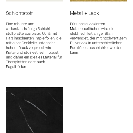
Schichtstoff
Metall + Lack
Eine robuste und
Für unsere lackierten
widerstandsfähige Schicht-
Metalloberflächen wird ein
stoffplatte aus bis zu 60 % mit
elektrisch leitfähiger Stahl
Harz kaschierten Papierfolien, die
verwendet, der mit hochwertigem
mit einer Deckfolie unter sehr
Pulverlack in unterschiedlichen
hohem Druck verpresst wird.
Farbtönen beschichtet werden
Kratz- und stoßfest, sehr robust
kann.
und daher ein ideales Material für
Tischplatten oder auch
Regalböden.