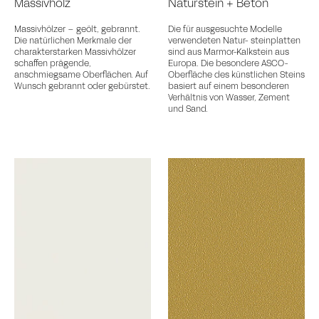
Massivholz
Naturstein + Beton
Massivhölzer – geölt, gebrannt.
Die für ausgesuchte Modelle
Die natürlichen Merkmale der
verwendeten Natur- steinplatten
charakterstarken Massivhölzer
sind aus Marmor-Kalkstein aus
schaffen prägende,
Europa. Die besondere ASCO-
anschmiegsame Oberflächen. Auf
Oberfläche des künstlichen Steins
Wunsch gebrannt oder gebürstet.
basiert auf einem besonderen
Verhältnis von Wasser, Zement
und Sand.