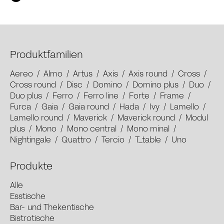
Produktfamilien
Aereo
/
Almo
/
Artus
/
Axis
/
Axis round
/
Cross
/
Cross round
/
Disc
/
Domino
/
Domino plus
/
Duo
/
Duo plus
/
Ferro
/
Ferro line
/
Forte
/
Frame
/
Furca
/
Gaia
/
Gaia round
/
Hada
/
Ivy
/
Lamello
/
Lamello round
/
Maverick
/
Maverick round
/
Modul
plus
/
Mono
/
Mono central
/
Mono minal
/
Nightingale
/
Quattro
/
Tercio
/
T_table
/
Uno
Produkte
Alle
Esstische
Bar- und Thekentische
Bistrotische