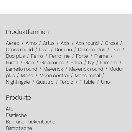
Produktfamilien
Aereo
/
Almo
/
Artus
/
Axis
/
Axis round
/
Cross
/
Cross round
/
Disc
/
Domino
/
Domino plus
/
Duo
/
Duo plus
/
Ferro
/
Ferro line
/
Forte
/
Frame
/
Furca
/
Gaia
/
Gaia round
/
Hada
/
Ivy
/
Lamello
/
Lamello round
/
Maverick
/
Maverick round
/
Modul
plus
/
Mono
/
Mono central
/
Mono minal
/
Nightingale
/
Quattro
/
Tercio
/
T_table
/
Uno
Produkte
Alle
Esstische
Bar- und Thekentische
Bistrotische